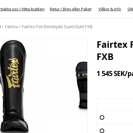
takta oss / Hitta butiken
Retur / Brev eller Paket
Villkor & info
SW
d
Fairtex
Fairtex Fot/Benskydd Svart/Guld FXB
Fairtex
FXB
1 545 SEK/p