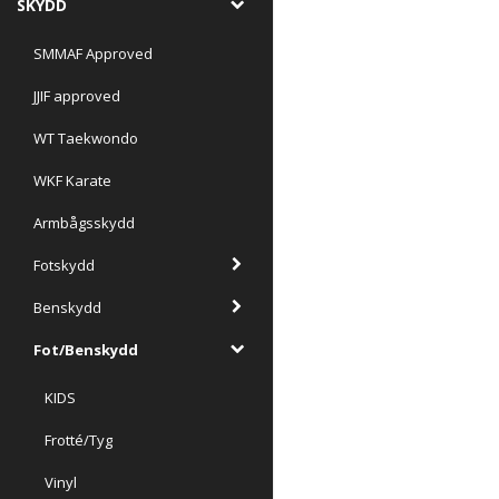
SKYDD
SMMAF Approved
JJIF approved
WT Taekwondo
WKF Karate
Armbågsskydd
Fotskydd
Benskydd
Fot/Benskydd
KIDS
Frotté/Tyg
Vinyl