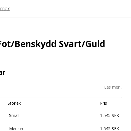
EBOX
 Fot/Benskydd Svart/Guld
ar
Läs mer...
Storlek
Pris
Small
1 545 SEK
Medium
1 545 SEK