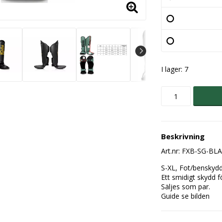
I lager: 7
Beskrivning
Art.nr: FXB-SG-B
S-XL, Fot/benskydd 
Ett smidigt skydd fö
Säljes som par.

Guide se bilden