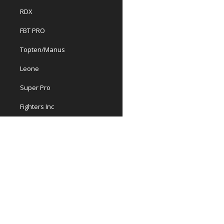
RDX
FBT PRO
Topten/Manus
Leone
Super Pro
Fighters Inc
Booster
Fairtex
Twins
King
Fumetsu
Office
Nicopia sport AB
Montana