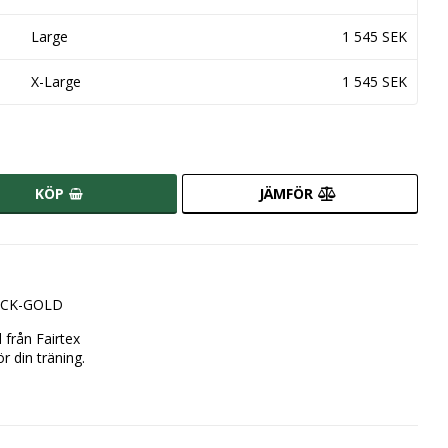
Large
1 545 SEK
X-Large
1 545 SEK
KÖP
JÄMFÖR
LACK-GOLD
från Fairtex

r din träning.
