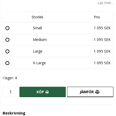
Läs mer...
Storlek
Pris
Small
1 095 SEK
Medium
1 095 SEK
Large
1 095 SEK
X-Large
1 095 SEK
I lager: 4
KÖP
JÄMFÖR
Beskrivning