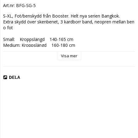
Art.nr: BFG-SG-5
S-XL, Fot/benskydd från Booster. Helt nya serien Bangkok.

Extra skydd över skenbenet, 3 kardborr band, neopren mellan ben 
o fot

Small:    Kroppslängd    140-165 cm

Medium: Kroppslängd    160-180 cm

Large:    Kroppslängd    175-195 cm

Visa mer
X-Large: Kroppslängd    190-210 cm

Säljes som par.
DELA