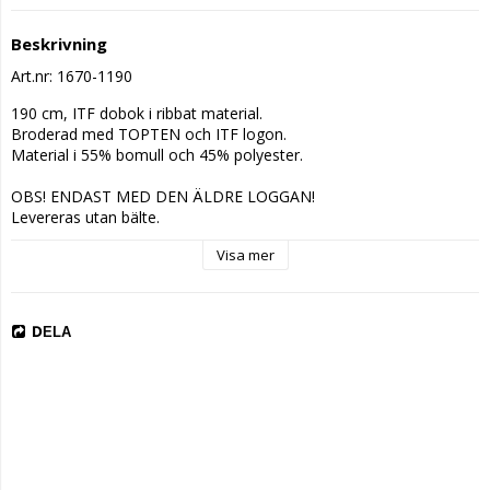
Beskrivning
Art.nr: 1670-1190
190 cm, ITF dobok i ribbat material. 

Broderad med TOPTEN och ITF logon. 

Material i 55% bomull och 45% polyester.

OBS! ENDAST MED DEN ÄLDRE LOGGAN!

Levereras utan bälte.

Visa mer
OBS! Låt jackan vara stängd när du tvättar dräkten så inte 
kardborrbandet fastnar i tyget och nöter sönder det.
DELA