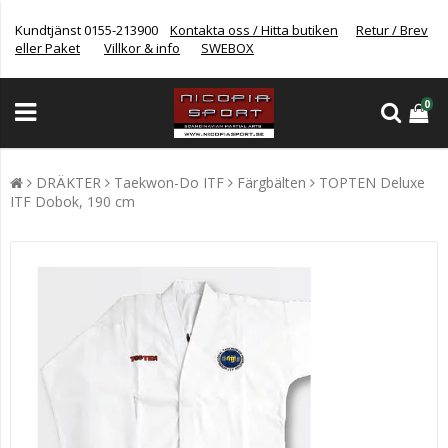
Kundtjänst 0155-213900
Kontakta oss / Hitta butiken
Retur / Brev
eller Paket
Villkor & info
SWEBOX
0
DRÄKTER
Taekwon-Do ITF
Färgbälten
TOPTEN Deluxe
ITF Dobok, 190 cm