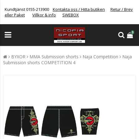
Kundtjänst 0155-213900
Kontakta oss / Hitta butiken
Retur / Brev
eller Paket
Villkor & info
SWEBOX
0
BYXOR
MMA Submission shorts
Naja Competition
Naja
Submission shorts COMPETITION 4