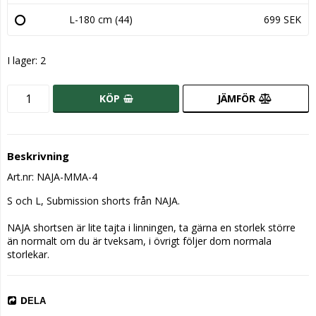
L-180 cm (44)
699 SEK
I lager: 2
KÖP
JÄMFÖR
Beskrivning
Art.nr: NAJA-MMA-4
S och L, Submission shorts från NAJA.

NAJA shortsen är lite tajta i linningen, ta gärna en storlek större 
än normalt om du är tveksam, i övrigt följer dom normala 
storlekar.
DELA