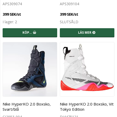
APS309074
APS309104
399 SEK/st
399 SEK/st
I lager: 2
SLUTSÅLD
KÖP…
LÄS MER
Nike HyperKO 2.0 Boxsko,
Nike HyperKO 2.0 Boxsko, Vit
Svart/blå
Tokyo Edition
CI2953-004
DJ4475121