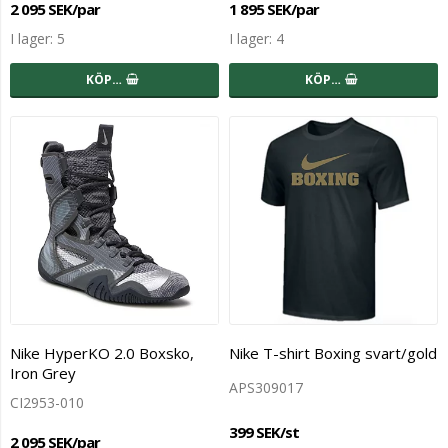
2 095 SEK/par
1 895 SEK/par
I lager: 5
I lager: 4
KÖP…
KÖP…
Nike HyperKO 2.0 Boxsko,
Nike T-shirt Boxing svart/gold
Iron Grey
APS309017
CI2953-010
399 SEK/st
2 095 SEK/par