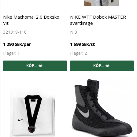
Nike Machomai 2,0 Boxsko,
NIKE WTF Dobok MASTER
Vit
svartkrage
321819-110
NI3
1 290 SEK/par
1 699 SEK/st
I lager: 1
I lager: 2
KÖP…
KÖP…