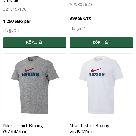
APS309670
321819-170
399 SEK/st
1 290 SEK/par
I lager: 1
I lager: 1
KÖP…
KÖP…
Nike T-shirt Boxing
Nike T-shirt Boxing
Grå/blå/röd
Vit/Blå/Röd