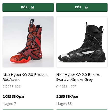
KÖP…
KÖP…
Nike HyperKO 2.0 Boxsko,
Nike HyperKO 2.0 Boxsko,
Röd/svart
Svart/vit/Smoke Grey
CI2953-606
CI2953 - 002
2 095 SEK/par
2 295 SEK/par
I lager: 7
I lager: 38