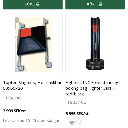
KÖP…
KÖP…
Topten Slagmits, Höj-sänkbar
Fighters INC Free standing
60x60x20
boxing bag Fighter 3in1 -
red/black
1108-0000
FFSB31-02
3 999 SEK/st
5 995 SEK/st
Leveranstid 10-20 arbetsdagar.
I lager: 2