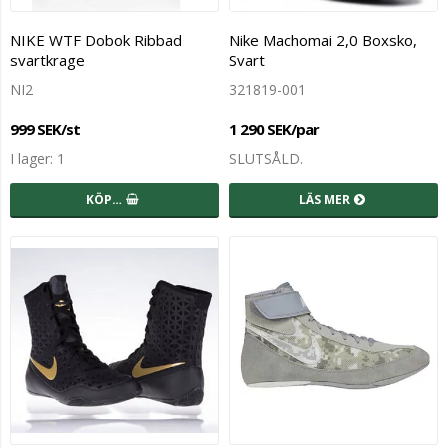
NIKE WTF Dobok Ribbad
Nike Machomai 2,0 Boxsko,
svartkrage
Svart
NI2
321819-001
999 SEK/st
1 290 SEK/par
I lager: 1
SLUTSÅLD.
KÖP…
LÄS MER