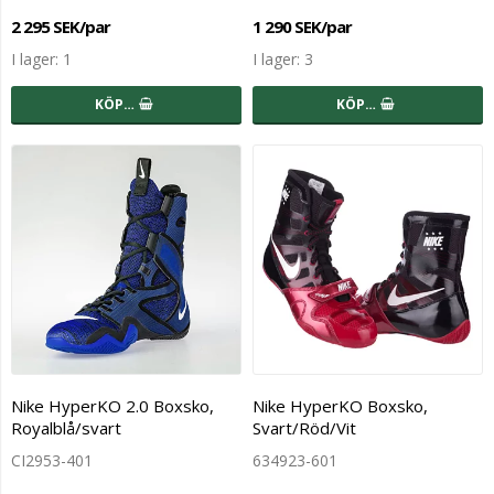
2 295 SEK/par
1 290 SEK/par
I lager: 1
I lager: 3
KÖP…
KÖP…
Nike HyperKO 2.0 Boxsko,
Nike HyperKO Boxsko,
Royalblå/svart
Svart/Röd/Vit
CI2953-401
634923-601