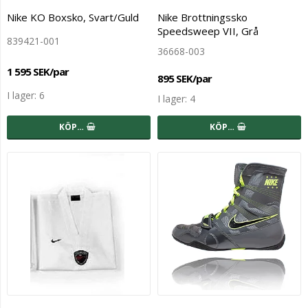
Nike KO Boxsko, Svart/Guld
Nike Brottningssko
Speedsweep VII, Grå
839421-001
36668-003
1 595 SEK/par
895 SEK/par
I lager: 6
I lager: 4
KÖP…
KÖP…