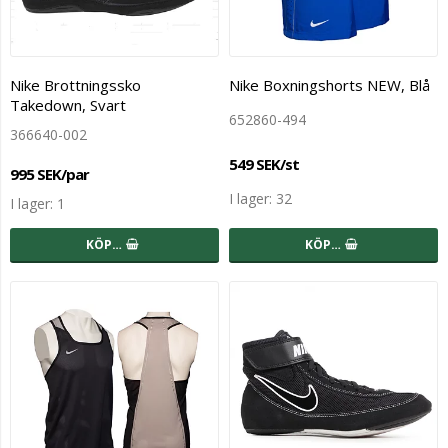
Nike Brottningssko
Nike Boxningshorts NEW, Blå
Takedown, Svart
652860-494
366640-002
549 SEK/st
995 SEK/par
I lager: 32
I lager: 1
KÖP…
KÖP…