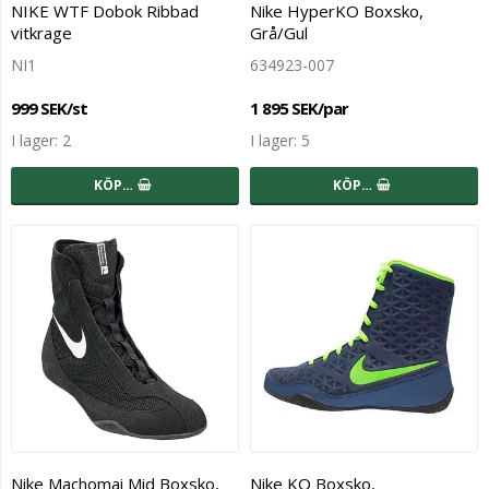
NIKE WTF Dobok Ribbad
Nike HyperKO Boxsko,
vitkrage
Grå/Gul
NI1
634923-007
999 SEK/st
1 895 SEK/par
I lager: 2
I lager: 5
KÖP…
KÖP…
Nike Machomai Mid Boxsko,
Nike KO Boxsko,