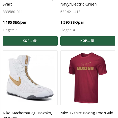
Svart
Navy/Electric Green
333580-011
639421-413
1 195 SEK/par
1 595 SEK/par
I lager: 2
I lager: 4
KÖP…
KÖP…
Nike Machomai 2,0 Boxsko,
Nike T-shirt Boxing Röd/Guld
Vit/Guld