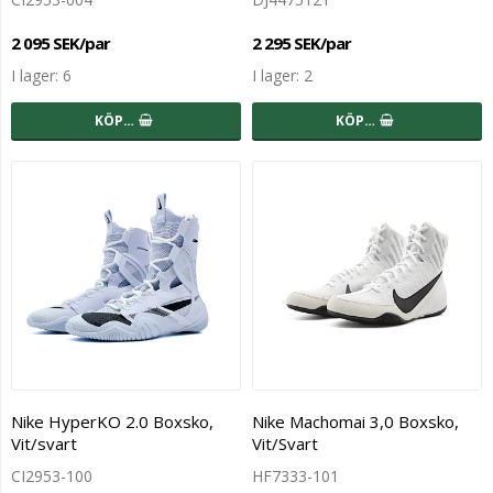
2 095 SEK/par
2 295 SEK/par
I lager: 6
I lager: 2
KÖP…
KÖP…
Nike HyperKO 2.0 Boxsko,
Nike Machomai 3,0 Boxsko,
Vit/svart
Vit/Svart
CI2953-100
HF7333-101