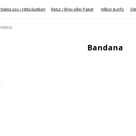
takta oss / Hitta butiken
Retur / Brev eller Paket
Villkor & info
SW
ndana
Bandana